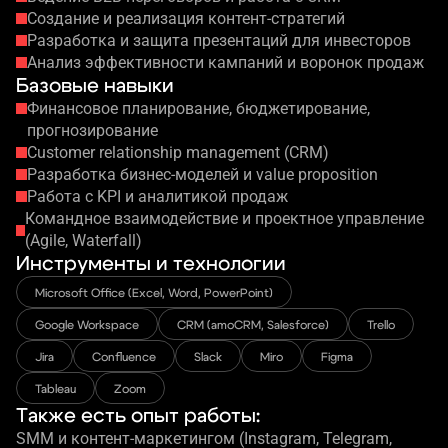
Создание
 и реализация
контент-стратегий
Разработка
и защита
презентаций
для инвесторов
Анализ эффективности кампаний
и воронок
продаж
Базовые навыки
Финансовое планирование, бюджетирование,
прогнозирование
Customer relationship management (CRM)
Разработка бизнес-моделей
и value
proposition
Работа
с KPI
и аналитикой
продаж
Командное взаимодействие
и проектное
управление
(Agile, Waterfall)
Инструменты
и технологии
Microsoft Office (Excel, Word, PowerPoint)
Google Workspace
CRM (amoCRM, Salesforce)
Trello
Jira
Confluence
Slack
Miro
Figma
Tableau
Zoom
Также есть опыт работы:
SMM
и контент-
маркетингом (Instagram, Telegram,