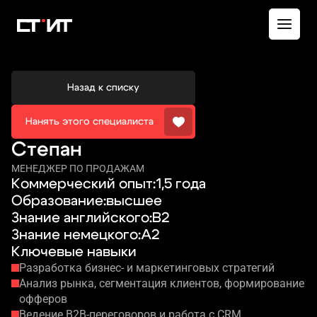
Оставить заявку
Назад к списку
Оставить заявку
Нанять этого специалиста
Степан
МЕНЕДЖЕР ПО ПРОДАЖАМ
Коммерческий опыт:
1,5 года
Образование:
высшее
Знание английского:
B2
Знание немецкого:
A2
Ключевые навыки
Разработка бизнес-
и маркетинговых
стратегий
Анализ рынка, сегментация клиентов, формирование
офферов
Ведение B2B-переговоров
и работа
с CRM